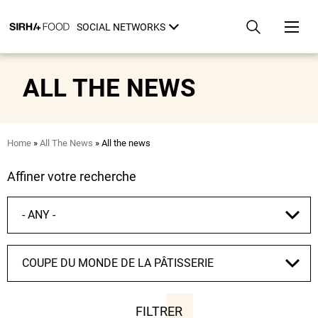
Skip
Cookies management panel
to
SOCIAL NETWORKS
main
content
ALL THE NEWS
Breadcrumb
Home
All The News
All the news
Affiner votre recherche