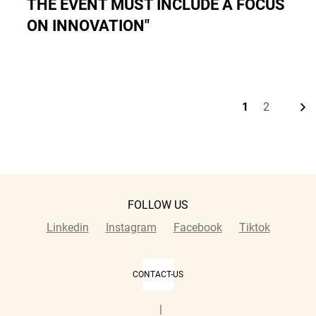
THE EVENT MUST INCLUDE A FOCUS
ON INNOVATION"
N
e
x
t
p
a
g
1
2
Current
Page
page
FOLLOW US
Linkedin
Instagram
Facebook
Tiktok
CONTACT-US
|