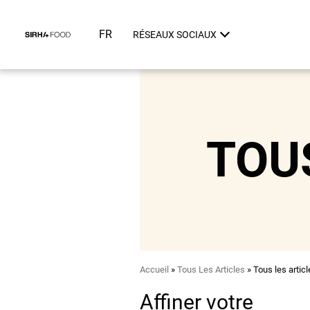
Aller
Panneau de gestion des cookies
au
FR
RÉSEAUX SOCIAUX
contenu
principal
TOU
Fil
Accueil
Tous Les Articles
Tous les articl
d'Ariane
Affiner votre