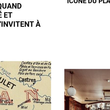
ICÔNE DU PLA
 QUAND
É ET
'INVITENT À