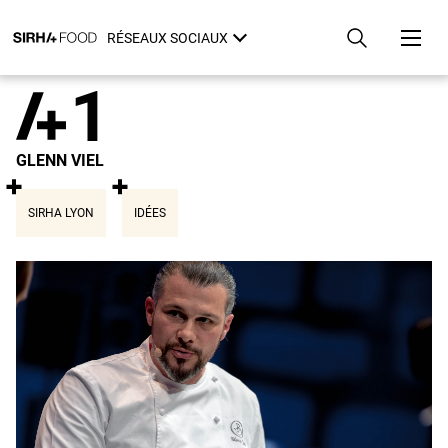
Aller
Panneau de gestion des cookies
au
RÉSEAUX SOCIAUX
contenu
principal
1
GLENN VIEL
SIRHA LYON
IDÉES