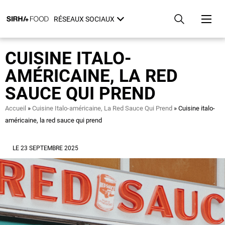
Aller
Panneau de gestion des cookies
au
RÉSEAUX SOCIAUX
contenu
principal
CUISINE ITALO-
AMÉRICAINE, LA RED
SAUCE QUI PREND
Fil
Accueil
Cuisine Italo-américaine, La Red Sauce Qui Prend
Cuisine italo-
d'Ariane
américaine, la red sauce qui prend
LE 23 SEPTEMBRE 2025