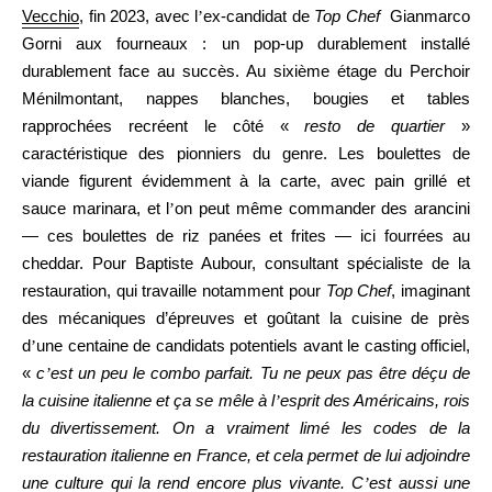
Vecchio
, fin 2023, avec l
’
ex-candidat de
Top Chef
Gianmarco
Gorni aux fourneaux : un pop-up durablement installé
durablement face au succès. Au sixième étage du Perchoir
Ménilmontant, nappes blanches, bougies et tables
rapprochées recréent le côté «
resto de quartier
»
caractéristique des pionniers du genre. Les boulettes de
viande figurent évidemment à la carte, avec pain grillé et
sauce marinara, et l
’
on peut même commander des arancini
— ces boulettes de riz panées et frites — ici fourrées au
cheddar. Pour Baptiste Aubour, consultant spécialiste de la
restauration, qui travaille notamment pour
Top Chef
, imaginant
des mécaniques d’épreuves et goûtant la cuisine de près
d
’
une centaine de candidats potentiels avant le casting officiel,
«
c
’
est un peu le combo parfait. Tu ne peux pas être d
éç
u de
la cuisine italienne et ça se mêle à l
’
esprit des Américains, rois
du divertissement. On a vraiment limé les codes de la
restauration italienne en France, et cela permet de lui adjoindre
une culture qui la rend encore plus vivante. C
’
est aussi une