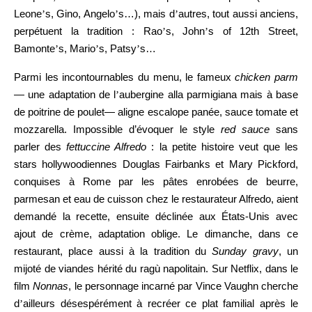
Leone
’
s, Gino, Angelo
’
s…
), mais d
’
autres, tout aussi anciens,
perpétuent la tradition : Rao
’
s, John
’
s of 12th Street,
Bamonte
’
s, Mario
’
s, Patsy
’
s…
Parmi les incontournables du menu, le fameux
chicken parm
— une adaptation de l
’
aubergine alla parmigiana mais à base
de poitrine de poulet— aligne escalope panée, sauce tomate et
mozzarella. Impossible d’évoquer le style
red sauce
sans
parler des
fettuccine Alfredo
: la petite histoire veut que les
stars hollywoodiennes Douglas Fairbanks et Mary Pickford,
conquises à Rome par les pâtes enrobées de beurre,
parmesan et eau de cuisson chez le restaurateur Alfredo, aient
demandé la recette, ensuite déclinée aux États-Unis avec
ajout de crème, adaptation oblige. Le dimanche, dans ce
restaurant, place aussi à la tradition du
Sunday gravy
, un
mijoté
de viandes hérité
du ragù napolitain. Sur Netflix, dans le
film
Nonnas
, le personnage incarné par Vince Vaughn cherche
d
’
ailleurs désespérément à recréer ce plat familial après le