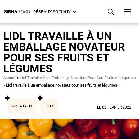
Aller
Panneau de gestion des cookies
au
RÉSEAUX SOCIAUX
contenu
principal
LIDL TRAVAILLE À UN
EMBALLAGE NOVATEUR
POUR SES FRUITS ET
LÉGUMES
Fil
Accueil
Lidl Travaille À un Emballage Novateur Pour Ses Fruits et Légumes
d'Ariane
Lidl travaille à un emballage novateur pour ses fruits et légumes
SIRHA LYON
IDÉES
LE 02 FÉVRIER 2022