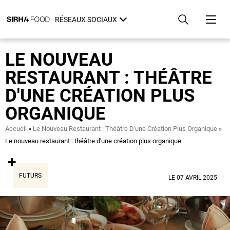
Aller
Panneau de gestion des cookies
au
RÉSEAUX SOCIAUX
contenu
principal
LE NOUVEAU
RESTAURANT : THÉÂTRE
D'UNE CRÉATION PLUS
ORGANIQUE
Fil
Accueil
Le Nouveau Restaurant : Théâtre D'une Création Plus Organique
d'Ariane
Le nouveau restaurant : théâtre d'une création plus organique
FUTURS
LE 07 AVRIL 2025