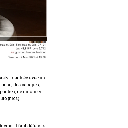
oasts imaginée avec un
e époque, des canapés,
epardieu, de mitonner
ûte (rires) !
inéma, il faut défendre