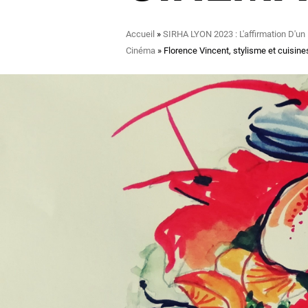
Fil
Accueil
SIRHA LYON 2023 : L'affirmation D'un
d'Ariane
Cinéma
Florence Vincent, stylisme et cuisin