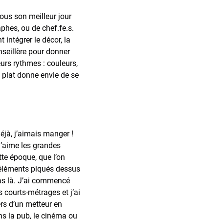
 sous son meilleur jour
phes, ou de chef.fe.s.
 intégrer le décor, la
nseillère pour donner
eurs rythmes : couleurs,
e plat donne envie de se
éjà, j’aimais manger !
 j’aime les grandes
tte époque, que l’on
s éléments piqués dessus
 pas là. J’ai commencé
s courts-métrages et j’ai
vers d’un metteur en
ns la pub, le cinéma ou