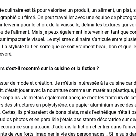
ste culinaire est là pour valoriser un produit, un aliment, un plat,
ographié ou filmé. On peut travailler avec une équipe de photogra
tervenir pour le choix de la vaisselle, définir les textures qui vont
u de l’aliment. Mais je peux également intervenir en tant que co
r impacter le visuel. Le stylisme culinaire s’articule entre plusi
La styliste fait en sorte que ce soit vraiment beau, bon et que l
évoré.
s’est-il recentré sur la cuisine et la fiction ?
ster de mode et création. Je m’étais intéressée à la cuisine car d
it, c’était jouer avec la nourriture comme un matériau plastique,
re copains. Je m’étais également aperçue chez les traiteurs de ce
urs des structures en polystyrène, du papier aluminium avec de
h… Certes, ils préparaient de bons plats, mais l’esthétique n’était
dios photos et en parallèle j’étais assistante décoratrice sur de
décoratrice sur plateaux. J’adorais la fiction et entrer dans l’uni
nts de vue forts, imaginer la vie des personnages… Si je suis da