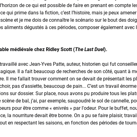
r d’horizon de ce qui est possible de faire en prenant en compte l
t ce qui prime dans la fiction, c’est l’histoire, mais je peux amene
scène et je me dois de connaître le scénario sur le bout des doigt
es aliments dégustés à ces périodes, composer également avec l
table médiévale chez Ridley Scott (
The Last Duel
).
ai travaillé avec Jean-Yves Patte, auteur, historien qui fut conseille
agique. Il a fait beaucoup de recherches de son côté, quant à moi
ire. Il me fallait trouver comment on se devait de présentait les p
nchoir, pas d’assiette, beaucoup de pain... C’est un travail énorm
ons sur dossier. Sur place, nous avons pu produire tous les plats
scène de bal, j’ai, par exemple, saupoudré le sol de cannelle, p
urs pour être comme « enivrés » par l'odeur. Pour le buffet, no
tice, la nourriture devait être bonne. On a pu se faire plaisir, trav
out en respectant les saisons, en fonction des périodes de tourn