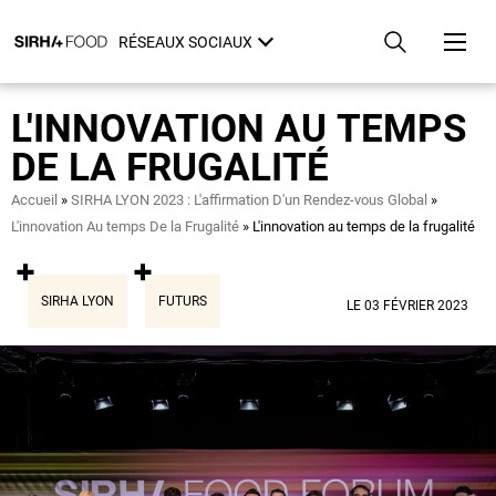
Aller
Panneau de gestion des cookies
au
RÉSEAUX SOCIAUX
contenu
principal
L'INNOVATION AU TEMPS
DE LA FRUGALITÉ
Fil
Accueil
SIRHA LYON 2023 : L'affirmation D'un Rendez-vous Global
d'Ariane
L'innovation Au temps De la Frugalité
L'innovation au temps de la frugalité
SIRHA LYON
FUTURS
LE 03 FÉVRIER 2023