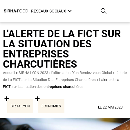
Aller
Panneau de gestion des cookies
au
RÉSEAUX SOCIAUX
contenu
principal
L'ALERTE DE LA FICT SUR
LA SITUATION DES
ENTREPRISES
CHARCUTIÈRES
Fil
Accueil
SIRHA LYON 2023 : L'affirmation D'un Rendez-vous Global
L'alerte
d'Ariane
de La FICT sur La Situation Des Entreprises Charcutières
L'alerte de la
FICT sur la situation des entreprises charcutières
SIRHA LYON
ECONOMIES
LE 22 MAI 2023