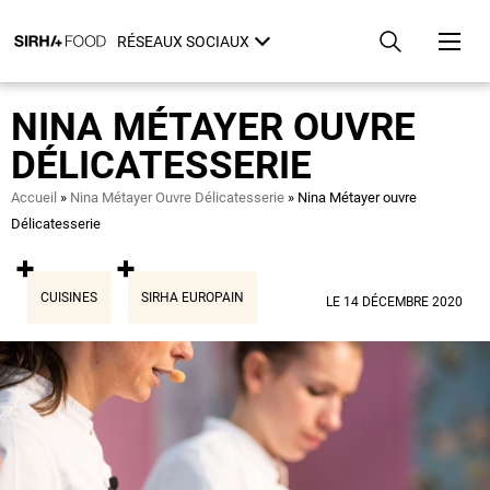
Aller
Panneau de gestion des cookies
au
RÉSEAUX SOCIAUX
contenu
principal
NINA MÉTAYER OUVRE
DÉLICATESSERIE
Fil
Accueil
Nina Métayer Ouvre Délicatesserie
Nina Métayer ouvre
d'Ariane
Délicatesserie
CUISINES
SIRHA EUROPAIN
LE 14 DÉCEMBRE 2020