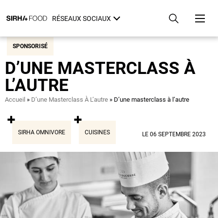
Aller
Panneau de gestion des cookies
au
RÉSEAUX SOCIAUX
contenu
principal
SPONSORISÉ
D’UNE MASTERCLASS À
L’AUTRE
Fil
Accueil
D’une Masterclass À L’autre
D’une masterclass à l’autre
d'Ariane
SIRHA OMNIVORE
CUISINES
LE 06 SEPTEMBRE 2023