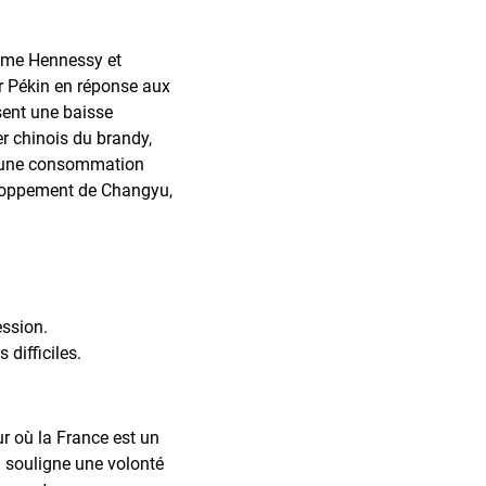
mme Hennessy et
ar Pékin en réponse aux
sent une baisse
r chinois du brandy,
et une consommation
eloppement de Changyu,
ession.
 difficiles.
ur où la France est un
n souligne une volonté