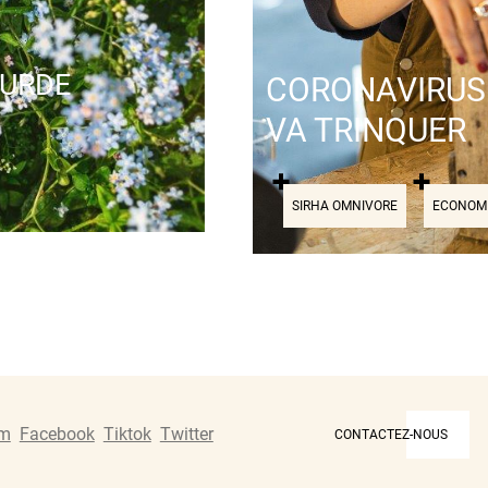
OURDE
CORONAVIRUS 
VA TRINQUER
SIRHA OMNIVORE
ECONOM
am
Facebook
Tiktok
Twitter
CONTACTEZ-NOUS