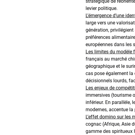
stratégique de réorient
levier politique.
L’émergence d’une ident
large vers une valorisa
génération, privilégient
préférences alimentaires
européennes dans les
Les limites du modèle 
français au marché chin
géographique et le suri
cas pose également la q
décisionnels lourds, f
Les enjeux de compétiti
immersives (tourisme œ
inférieur. En parallèle,
modernes, accentue la p
L’effet domino sur les
cognac (Afrique, Asie d
gamme des spiritueux l