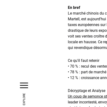
En bref
Le marché chinois du 
Martell, est aujourd'hu
taxes européennes sur l
drastique de leurs exp
voit ses ventes croîtr
locale en hausse. Ce r
qui revendique désormai
Ce qu’il faut retenir
• 70 % : recul des ven
• 78 % : part de marché
• 12 % : croissance ann
Décryptage et Analyse
EXPLORE
Un coup de semonce st
leader incontesté, envo