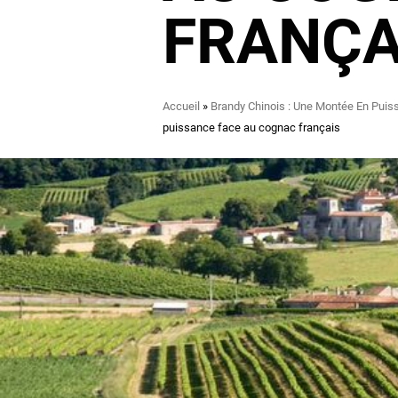
FRANÇA
Fil
Accueil
Brandy Chinois : Une Montée En Pui
d'Ariane
puissance face au cognac français