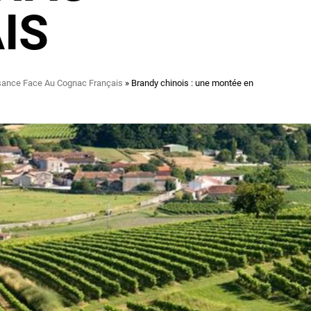
IS
ssance Face Au Cognac Français
Brandy chinois : une montée en