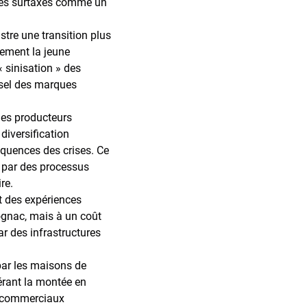
t les surtaxes comme un
tre une transition plus
rement la jeune
« sinisation » des
ersel des marques
es producteurs
diversification
équences des crises. Ce
s par des processus
ire.
et des expériences
ognac, mais à un coût
ar des infrastructures
par les maisons de
lérant la montée en
x commerciaux