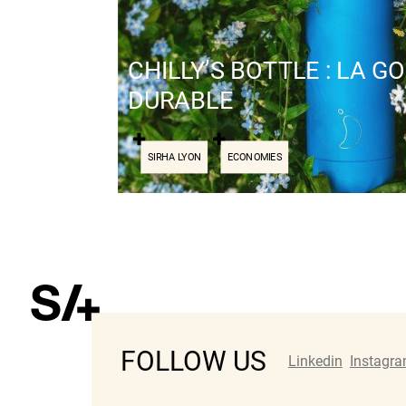
CHILLY’S BOTTLE : LA G
DURABLE
SIRHA LYON
ECONOMIES
FOLLOW US
Linkedin
Instagr