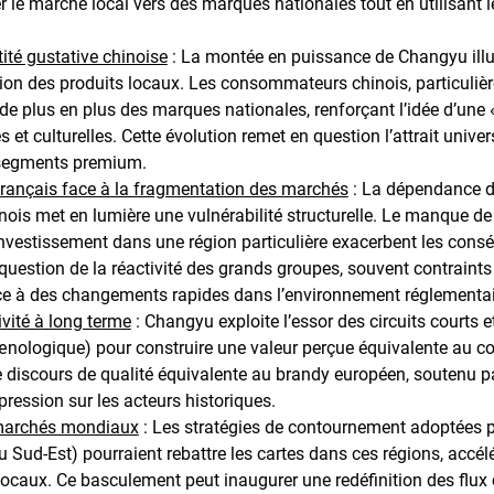
er le marché local vers des marques nationales tout en utilisan
ité gustative chinoise
: La montée en puissance de Changyu illus
tion des produits locaux. Les consommateurs chinois, particuliè
 de plus en plus des marques nationales, renforçant l’idée d’une 
 et culturelles. Cette évolution remet en question l’attrait univ
 segments premium.
français face à la fragmentation des marchés
: La dépendance d
ois met en lumière une vulnérabilité structurelle. Le manque de 
nvestissement dans une région particulière exacerbent les cons
uestion de la réactivité des grands groupes, souvent contraint
ace à des changements rapides dans l’environnement réglementa
vité à long terme
: Changyu exploite l’essor des circuits courts 
nologique) pour construire une valeur perçue équivalente au c
 le discours de qualité équivalente au brandy européen, soutenu p
ression sur les acteurs historiques.
 marchés mondiaux
: Les stratégies de contournement adoptées 
u Sud-Est) pourraient rebattre les cartes dans ces régions, accé
ocaux. Ce basculement peut inaugurer une redéfinition des flu