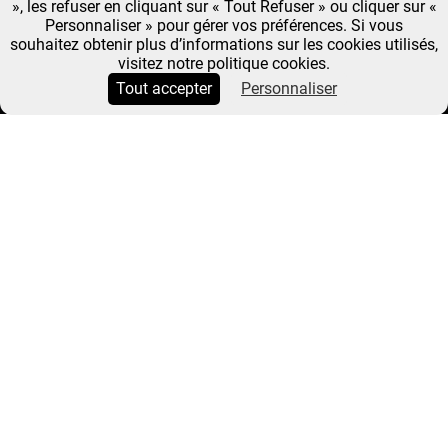
», les refuser en cliquant sur « Tout Refuser » ou cliquer sur «
Personnaliser » pour gérer vos préférences. Si vous
souhaitez obtenir plus d’informations sur les cookies utilisés,
visitez notre politique cookies.
Tout accepter
Personnaliser
CLAIRE HEITZLER, AU
NEZ ET À LA RHUBARBE
DES MAUVAISES
HABITUDES DU SUCRÉ
Fil
Accueil
Claire Heitzler, Au Nez et À La Rhubarbe Des
LE 11
d'Ariane
Mauvaises Habitudes Du Sucré
Claire Heitzler, au nez et à la
NOVEMBRE
rhubarbe des mauvaises habitudes du sucré
2025
À rebours de certaines mauvaises habitudes dont la