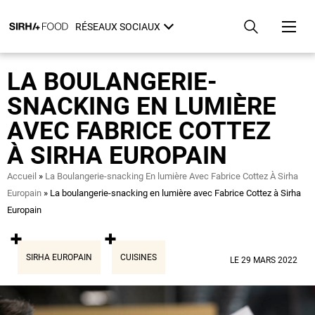
Aller
Panneau de gestion des cookies
au
RÉSEAUX SOCIAUX
contenu
principal
LA BOULANGERIE-
SNACKING EN LUMIÈRE
AVEC FABRICE COTTEZ
À SIRHA EUROPAIN
Fil
Accueil
La Boulangerie-snacking En lumière Avec Fabrice Cottez À Sirha
d'Ariane
Europain
La boulangerie-snacking en lumière avec Fabrice Cottez à Sirha
Europain
SIRHA EUROPAIN
CUISINES
LE 29 MARS 2022