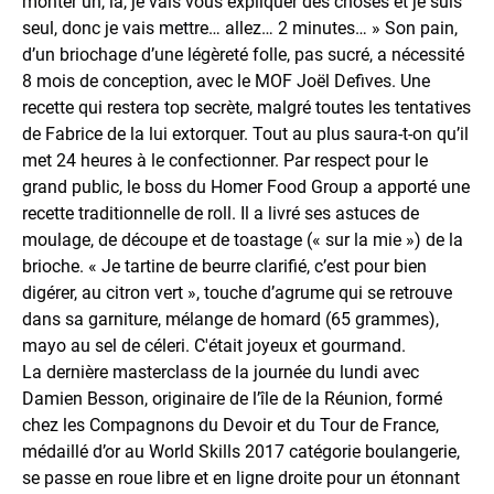
monter un, là, je vais vous expliquer des choses et je suis
seul, donc je vais mettre… allez… 2 minutes… » Son pain,
d’un briochage d’une légèreté folle, pas sucré, a nécessité
8 mois de conception, avec le MOF Joël Defives. Une
recette qui restera top secrète, malgré toutes les tentatives
de Fabrice de la lui extorquer. Tout au plus saura-t-on qu’il
met 24 heures à le confectionner. Par respect pour le
grand public, le boss du Homer Food Group a apporté une
recette traditionnelle de roll. Il a livré ses astuces de
moulage, de découpe et de toastage (« sur la mie ») de la
brioche. « Je tartine de beurre clarifié, c’est pour bien
digérer, au citron vert », touche d’agrume qui se retrouve
dans sa garniture, mélange de homard (65 grammes),
mayo au sel de céleri. C'était joyeux et gourmand.
La dernière masterclass de la journée du lundi avec
Damien Besson, originaire de l’île de la Réunion, formé
chez les Compagnons du Devoir et du Tour de France,
médaillé d’or au World Skills 2017 catégorie boulangerie,
se passe en roue libre et en ligne droite pour un étonnant