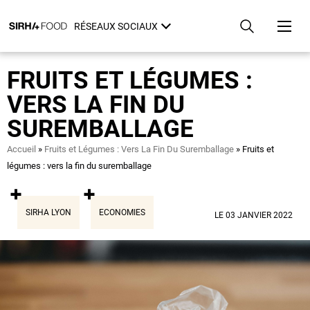
Aller
Panneau de gestion des cookies
au
RÉSEAUX SOCIAUX
contenu
principal
FRUITS ET LÉGUMES :
VERS LA FIN DU
SUREMBALLAGE
Fil
Accueil
Fruits et Légumes : Vers La Fin Du Suremballage
Fruits et
d'Ariane
légumes : vers la fin du suremballage
SIRHA LYON
ECONOMIES
LE 03 JANVIER 2022