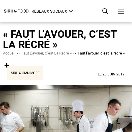
Aller
Panneau de gestion des cookies
au
RÉSEAUX SOCIAUX
contenu
principal
« FAUT L’AVOUER, C’EST
LA RÉCRÉ »
Fil
Accueil
« Faut L’avouer, C’est La Récré »
« Faut l’avouer, c’est la récré »
d'Ariane
SIRHA OMNIVORE
LE 28 JUIN 2019