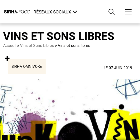
Aller
Panneau de gestion des cookies
au
RÉSEAUX SOCIAUX
contenu
principal
VINS ET SONS LIBRES
Fil
Accueil
Vins et Sons Libres
Vins et sons libres
d'Ariane
SIRHA OMNIVORE
LE 07 JUIN 2019