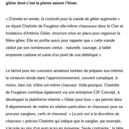
gibier dont c’est la pleine saison l’hiver.
«
D’année en année, la curiosité pour la viande de gibier augmente
»
se réjouit Charlotte de Fougères elle-même chasseuse dans le Cher et
fondatrice d’Artémis Gibier, structure mise en place pour organiser la
filière gibier. Elle en profite aussi pour rappeler que «
cette viande
séduit par ses nombreuses vertus : naturelle, sauvage, à faible
empreinte carbone et saine d’un point de vue diététique
».
Le bémol pour les cuisiniers amateurs tentées de préparer eux-mêmes
la venaison réside dans l’approvisionnement, souvent compliqué, à
moins, bien sûr, d’être soi-même chasseur. Voilà pourquoi, Charlotte
de Fougères contribue également via son entreprise C2F Concept, à
développer la plateforme internet « Gibier pour tous » qui permet dans
9 départements de mettre en relation particuliers et chasseurs pour se
procurer sangliers, cerfs et chevreuil. «
Le prix est à la discrétion du
chasseur
» précise Charlotte qui indique que le sanglier, par exemple,
s’écoule au prix d’un euro le kg en moyenne. Seule contrainte : la bête