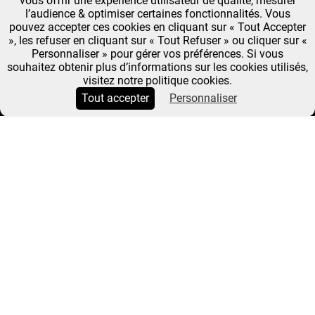
vous offrir une expérience utilisateur de qualité, mesurer
l’audience & optimiser certaines fonctionnalités. Vous
pouvez accepter ces cookies en cliquant sur « Tout Accepter
», les refuser en cliquant sur « Tout Refuser » ou cliquer sur «
Personnaliser » pour gérer vos préférences. Si vous
souhaitez obtenir plus d’informations sur les cookies utilisés,
visitez notre politique cookies.
Tout accepter
Personnaliser
SERIAL EATER : DE LA
FOOD, DU DESIGN ET DU
FUTUR
FUTURS
Fil
Accueil
Serial Eater : De La Food, Du Design et Du Futur
LE 21
d'Ariane
Serial eater : De la food, du design et du futur
AOÛT
2020