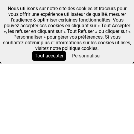
Nous utilisons sur notre site des cookies et traceurs pour
vous offrir une expérience utilisateur de qualité, mesurer
l’audience & optimiser certaines fonctionnalités. Vous
pouvez accepter ces cookies en cliquant sur « Tout Accepter
», les refuser en cliquant sur « Tout Refuser » ou cliquer sur «
Personnaliser » pour gérer vos préférences. Si vous
souhaitez obtenir plus d’informations sur les cookies utilisés,
visitez notre politique cookies.
Tout accepter
Personnaliser
NATHAN MYHRVOLD :
L'ODYSSÉE DU PAIN
SIRHA EUROPAIN
IDÉES
Fil
Accueil
Nathan Myhrvold : L'Odyssée Du Pain
Nathan
LE 17
d'Ariane
Myhrvold : l'Odyssée du pain
JUILLET 2020