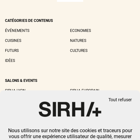
CATÉGORIES DE CONTENUS
ÉVÉNEMENTS
ECONOMIES
CUISINES
NATURES
FUTURS
CULTURES
IDÉES
SALONS & EVENTS
SIRHA LYON
SIRHA EUROPAIN
Tout refuser
SIRHA BOCUSE D'OR
SIRHA WORLD PASTRY CUP
SIRHA OMNIVORE
Nous utilisons sur notre site des cookies et traceurs pour
MENTIONS LÉGALES
-
CGU
-
POLITIQUE DE CONFIDENTIALITÉ
-
GESTION DES
vous offrir une expérience utilisateur de qualité, mesurer
COOKIES