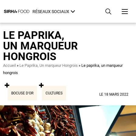
Aller
Panneau de gestion des cookies
au
RÉSEAUX SOCIAUX
contenu
principal
LE PAPRIKA,
UN MARQUEUR
HONGROIS
Fil
Accueil
Le Paprika, Un marqueur Hongrois
Le paprika, un marqueur
d'Ariane
hongrois
BOCUSE D'OR
CULTURES
LE 18 MARS 2022