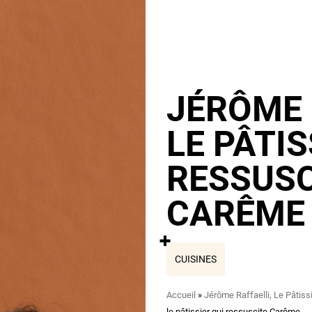
JÉRÔME 
LE PÂTIS
RESSUSC
CARÊME
CUISINES
Fil
Accueil
Jérôme Raffaelli, Le Pâtis
d'Ariane
le pâtissier qui ressuscite Carême