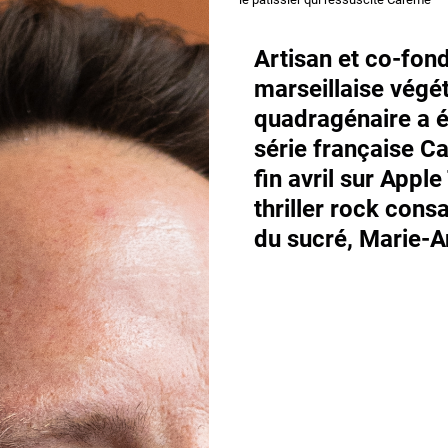
Artisan et co-fond
marseillaise végét
quadragénaire a é
série française C
fin avril sur Appl
thriller rock con
du sucré, Marie-