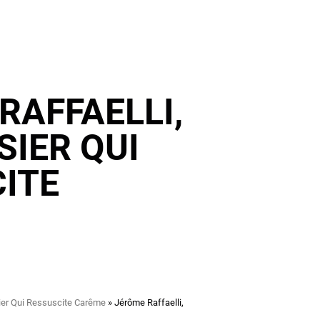
RAFFAELLI,
SIER QUI
ITE
sier Qui Ressuscite Carême
Jérôme Raffaelli,