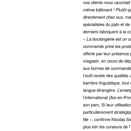
nos clients nous racontai
même bâtiment ! Plutôt q
directement chez eux, ma
spécialistes du pain et d
derniers fabriquent à la
«
La boulangerie est un 
commande prive les produit
offerte par leur présence
magasin, en cours de dépl
aux bornes de commande po
l’outil recèle des qualités
barrière linguistique, tou
langue étrangère. L’ense
l’international (Aix-en-
son parc. Si leur utilisat
particulièrement stratégiq
file
», confirme Nicolas Si
plus loin les curseurs de 