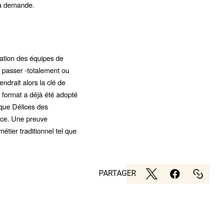
la demande.
sation des équipes de
e passer -totalement ou
drait alors la clé de
e format a déjà été adopté
ique Délices des
erce. Une preuve
étier traditionnel tel que
PARTAGER