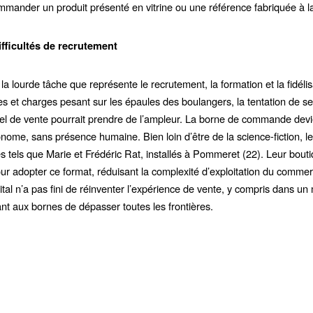
ommander un produit présenté en vitrine ou une référence fabriquée à 
ifficultés de recrutement
a lourde tâche que représente le recrutement, la formation et la fidéli
es et charges pesant sur les épaules des boulangers, la tentation de s
el de vente pourrait prendre de l’ampleur. La borne de commande devien
nome, sans présence humaine. Bien loin d’être de la science-fiction, l
es tels que Marie et Frédéric Rat, installés à Pommeret (22). Leur bout
ur adopter ce format, réduisant la complexité d’exploitation du comm
tal n’a pas fini de réinventer l’expérience de vente, y compris dans un m
t aux bornes de dépasser toutes les frontières.