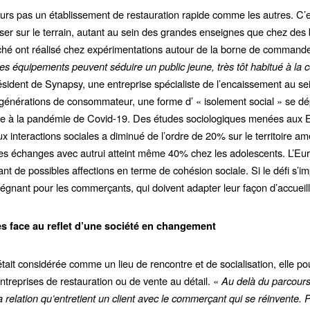
ours pas un établissement de restauration rapide comme les autres. C’es
liser sur le terrain, autant au sein des grandes enseignes que chez de
ché ont réalisé chez expérimentations autour de la borne de commande
es équipements peuvent séduire un public jeune, très tôt habitué à la
résident de Synapsy, une entreprise spécialiste de l’encaissement au s
générations de consommateur, une forme d’ « isolement social » se dé
te à la pandémie de Covid-19. Des études sociologiques menées aux Et
interactions sociales a diminué de l’ordre de 20% sur le territoire am
des échanges avec autrui atteint même 40% chez les adolescents. L’Eu
 de possibles affections en terme de cohésion sociale. Si le défi s’imp
prégnant pour les commerçants, qui doivent adapter leur façon d’accueilli
s face au reflet d’une société en changement
était considérée comme un lieu de rencontre et de socialisation, elle p
ntreprises de restauration ou de vente au détail. «
Au delà du parcours 
 la relation qu’entretient un client avec le commerçant qui se réinvente.