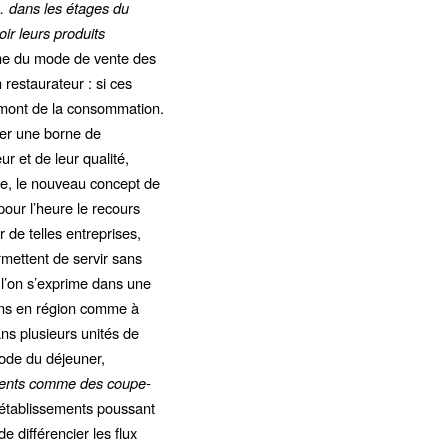
… dans les étages du
r leurs produits
ême du mode de vente des
restaurateur : si ces
amont de la consommation.
iser une borne de
r et de leur qualité,
ée, le nouveau concept de
pour l’heure le recours
 de telles entreprises,
ermettent de servir sans
 l’on s’exprime dans une
ions en région comme à
ns plusieurs unités de
riode du déjeuner,
ements comme des coupe-
 établissements poussant
e différencier les flux