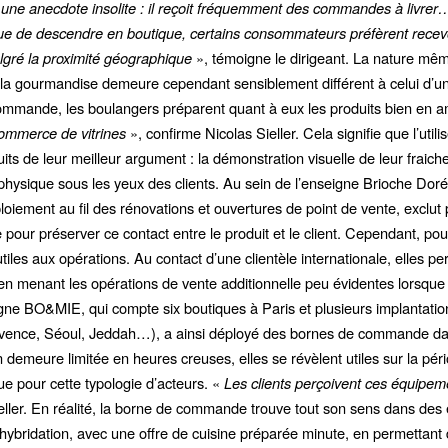
t une anecdote insolite : il reçoit fréquemment des commandes à livrer
ue de descendre en boutique, certains consommateurs préfèrent recevoi
lgré la proximité géographique
», témoigne le dirigeant. La nature m
e la gourmandise demeure cependant sensiblement différent à celui d’un 
 commande, les boulangers préparent quant à eux les produits bien en 
commerce de vitrines
», confirme Nicolas Sieller. Cela signifie que l’util
s de leur meilleur argument : la démonstration visuelle de leur fraicheu
 physique sous les yeux des clients. Au sein de l’enseigne Brioche Dor
oiement au fil des rénovations et ouvertures de point de vente, exclut 
ur préserver ce contact entre le produit et le client. Cependant, pour
 utiles aux opérations. Au contact d’une clientèle internationale, elles p
t en menant les opérations de vente additionnelle peu évidentes lorsque
igne BO&MIE, qui compte six boutiques à Paris et plusieurs implantat
Provence, Séoul, Jeddah…), a ainsi déployé des bornes de commande da
ion demeure limitée en heures creuses, elles se révèlent utiles sur la pé
ue pour cette typologie d’acteurs. «
Les clients perçoivent ces équip
eller. En réalité, la borne de commande trouve tout son sens dans des
l’hybridation, avec une offre de cuisine préparée minute, en permettant d