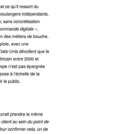
t ce qu’il ressort du
s boulangers indépendants.
, sans concrétisation
 commande digitale
»,
ein des métiers de bouche.
ploie, avec une
ats-Unis dévoilent que le
éricain entre 2000 et
rope n’est pas épargnée
ose à l’échelle de la
r le public.
ourrait prendre le même
client au sein du point de
 Pour confirmer cela, un de