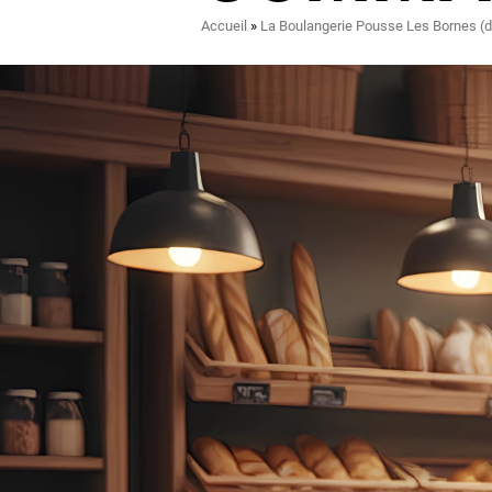
Fil
Accueil
La Boulangerie Pousse Les Bornes 
d'Ariane