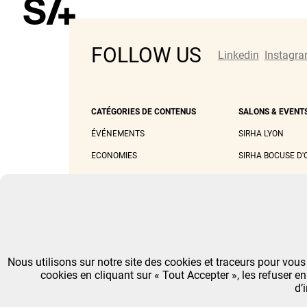
FOLLOW US
Linkedin
Instagr
CATÉGORIES DE CONTENUS
SALONS & EVENT
ÉVÉNEMENTS
SIRHA LYON
ECONOMIES
SIRHA BOCUSE D'
CUISINES
SIRHA OMNIVORE
NATURES
FUTURS
CULTURES
Nous utilisons sur notre site des cookies et traceurs pour vous
IDÉES
cookies en cliquant sur « Tout Accepter », les refuser e
d’