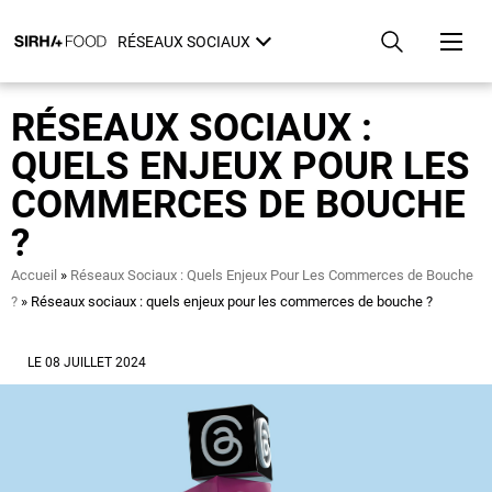
Aller
Panneau de gestion des cookies
au
RÉSEAUX SOCIAUX
contenu
principal
RÉSEAUX SOCIAUX :
QUELS ENJEUX POUR LES
COMMERCES DE BOUCHE
?
Fil
Accueil
Réseaux Sociaux : Quels Enjeux Pour Les Commerces de Bouche
d'Ariane
?
Réseaux sociaux : quels enjeux pour les commerces de bouche ?
LE 08 JUILLET 2024