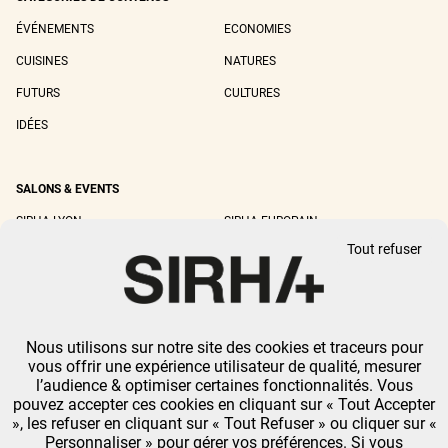
ÉVÉNEMENTS
ECONOMIES
CUISINES
NATURES
FUTURS
CULTURES
IDÉES
SALONS & EVENTS
SIRHA LYON
SIRHA EUROPAIN
Tout refuser
SIRHA BOCUSE D'OR
SIRHA WORLD PASTRY CUP
SIRHA OMNIVORE
Nous utilisons sur notre site des cookies et traceurs pour
MENTIONS LÉGALES
-
CGU
-
POLITIQUE DE CONFIDENTIALITÉ
-
GESTION DES
vous offrir une expérience utilisateur de qualité, mesurer
COOKIES
l’audience & optimiser certaines fonctionnalités. Vous
GL EVENTS TOUS DROITS RÉSERVÉS.
pouvez accepter ces cookies en cliquant sur « Tout Accepter
», les refuser en cliquant sur « Tout Refuser » ou cliquer sur «
Personnaliser » pour gérer vos préférences. Si vous