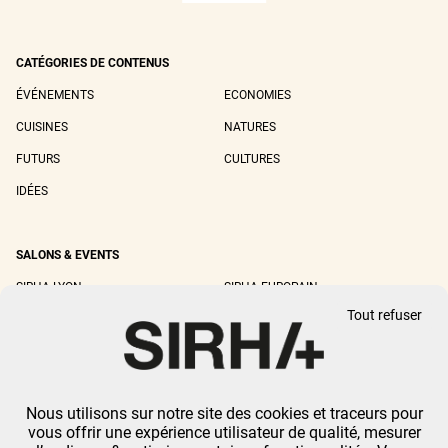
CATÉGORIES DE CONTENUS
ÉVÉNEMENTS
ECONOMIES
CUISINES
NATURES
FUTURS
CULTURES
IDÉES
SALONS & EVENTS
SIRHA LYON
SIRHA EUROPAIN
Tout refuser
SIRHA BOCUSE D'OR
SIRHA WORLD PASTRY CUP
SIRHA OMNIVORE
Nous utilisons sur notre site des cookies et traceurs pour
MENTIONS LÉGALES
-
CGU
-
POLITIQUE DE CONFIDENTIALITÉ
-
GESTION DES
vous offrir une expérience utilisateur de qualité, mesurer
COOKIES