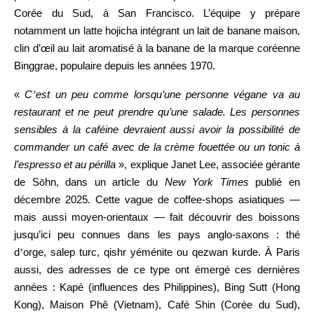
Corée du Sud, à San Francisco. L’équipe y prépare
notamment un latte hojicha intégrant un lait de banane maison,
clin d’œil au lait aromatisé à la banane de la marque coréenne
Binggrae, populaire depuis les années 1970.
«
C
’
est un peu comme lorsqu’une personne végane va au
restaurant et ne peut prendre qu’une salade. Les personnes
sensibles à la caféine devraient aussi avoir la possibilité de
commander un café avec de la crème fouettée ou un tonic à
l’espresso et au périlla
», explique Janet Lee, associée gérante
de S
hn, dans un article du
New York Times
publié en
ō
décembre 2025. Cette vague de coffee-shops asiatiques —
mais aussi moyen-orientaux — fait découvrir des boissons
jusqu’ici peu connues dans les pays anglo-saxons : thé
d
’
orge, salep turc, qishr yéménite ou qezwan kurde. À Paris
aussi, des adresses de ce type ont émergé ces dernières
années : Kapé (influences des Philippines), Bing Sutt (Hong
Kong), Maison Phê (Vietnam), Café Shin (Corée du Sud),