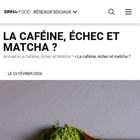
Aller
Panneau de gestion des cookies
au
RÉSEAUX SOCIAUX
contenu
principal
LA CAFÉINE, ÉCHEC ET
MATCHA ?
Fil
Accueil
La Caféine, Échec et Matcha ?
La caféine, échec et matcha ?
d'Ariane
LE 23 FÉVRIER 2026