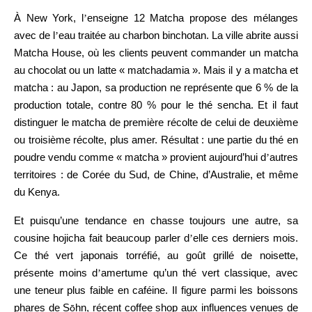
À New York, l
’
enseigne 12 Matcha propose des mélanges
avec de l
’
eau traitée au charbon binchotan. La ville abrite aussi
Matcha House, où les clients peuvent commander un matcha
au chocolat ou un latte « matchadamia ». Mais il y a matcha et
matcha : au Japon, sa production ne représente que 6 % de la
production totale, contre 80 % pour le thé sencha. Et il faut
distinguer le matcha de première récolte de celui de deuxième
ou troisième récolte, plus amer. Résultat : une partie du thé en
poudre vendu comme « matcha » provient aujourd’hui d
’
autres
territoires : de Corée du Sud, de Chine, d’Australie, et même
du Kenya.
Et puisqu’une tendance en chasse toujours une autre, sa
cousine hojicha fait beaucoup parler d
’
elle ces derniers mois.
Ce thé vert japonais torréfié, au goût grillé de noisette,
présente moins d
’
amertume qu’un thé vert classique, avec
une teneur plus faible en caféine. Il figure parmi les boissons
phares de S
hn, récent coffee shop aux influences venues de
ō