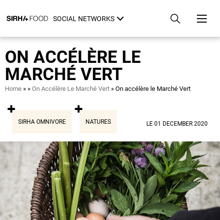
Skip
Cookies management panel
to
SOCIAL NETWORKS
main
content
ON ACCÉLÈRE LE
MARCHÉ VERT
Breadcrumb
Home
On Accélère Le Marché Vert
On accélère le Marché Vert
SIRHA OMNIVORE
NATURES
LE 01 DECEMBER 2020