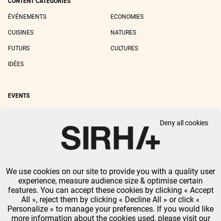
CONTENT CATEGORIES
ÉVÉNEMENTS
ECONOMIES
CUISINES
NATURES
FUTURS
CULTURES
IDÉES
EVENTS
SIRHA LYON
SIRHA EUROPAIN
Deny all cookies
SIRHA BOCUSE D'OR
SIRHA WORLD PASTRY CUP
SIRHA OMNIVORE
We use cookies on our site to provide you with a quality user
LEGAL NOTICE
PRIVACY POLICY
GTU
-
COOKIES MANAGEMENT
experience, measure audience size & optimise certain
GL EVENTS ALL RIGHTS RESERVED.
features. You can accept these cookies by clicking « Accept
All », reject them by clicking « Decline All » or click «
Personalize » to manage your preferences. If you would like
more information about the cookies used, please visit our