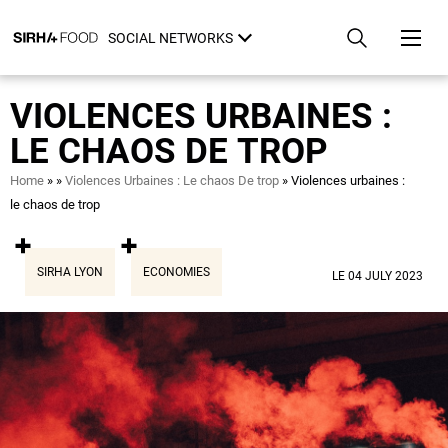
Skip
Cookies management panel
to
SOCIAL NETWORKS
main
content
VIOLENCES URBAINES :
LE CHAOS DE TROP
Breadcrumb
Home
Violences Urbaines : Le chaos De trop
Violences urbaines :
le chaos de trop
SIRHA LYON
ECONOMIES
LE 04 JULY 2023