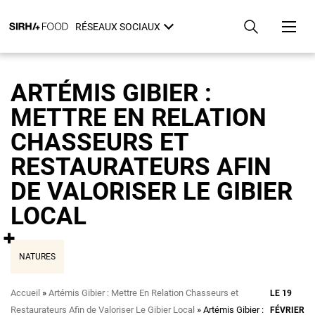
Aller
Panneau de gestion des cookies
au
RÉSEAUX SOCIAUX
contenu
principal
ARTÉMIS GIBIER :
METTRE EN RELATION
CHASSEURS ET
RESTAURATEURS AFIN
DE VALORISER LE GIBIER
LOCAL
NATURES
Fil
Accueil
Artémis Gibier : Mettre En Relation Chasseurs et
LE 19
d'Ariane
Restaurateurs Afin de Valoriser Le Gibier Local
Artémis Gibier :
FÉVRIER