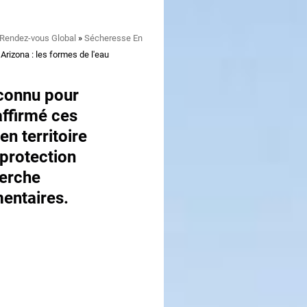
 Rendez-vous Global
Sécheresse En
rizona : les formes de l'eau
 connu pour
 affirmé ces
en territoire
 protection
herche
mentaires.