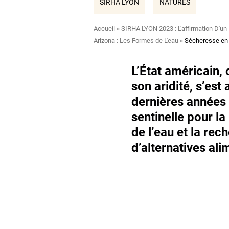
SIRHA LYON
NATURES
Fil
Accueil
SIRHA LYON 2023 : L'affirmation D'un
d'Ariane
Arizona : Les Formes de L'eau
Sécheresse en A
L’État américain,
son aridité, s’est
dernières années 
sentinelle pour la
de l’eau et la rec
d’alternatives ali