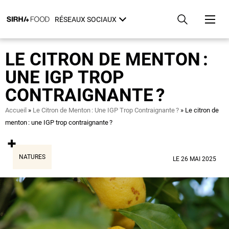
Aller
Panneau de gestion des cookies
au
RÉSEAUX SOCIAUX
contenu
principal
LE CITRON DE MENTON :
UNE IGP TROP
CONTRAIGNANTE ?
Fil
Accueil
Le Citron de Menton : Une IGP Trop Contraignante ?
Le citron de
d'Ariane
menton : une IGP trop contraignante ?
NATURES
LE 26 MAI 2025