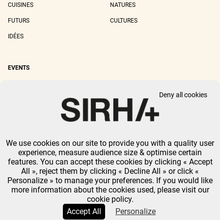
CUISINES
NATURES
FUTURS
CULTURES
IDÉES
EVENTS
SIRHA LYON
SIRHA EUROPAIN
Deny all cookies
SIRHA BOCUSE D'OR
SIRHA WORLD PASTRY CUP
SIRHA OMNIVORE
We use cookies on our site to provide you with a quality user
LEGAL NOTICE
PRIVACY POLICY
GTU
-
COOKIES MANAGEMENT
experience, measure audience size & optimise certain
GL EVENTS ALL RIGHTS RESERVED.
features. You can accept these cookies by clicking « Accept
All », reject them by clicking « Decline All » or click «
Personalize » to manage your preferences. If you would like
more information about the cookies used, please visit our
cookie policy.
Accept All
Personalize