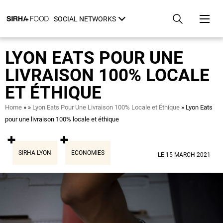
Skip
Cookies management panel
to
SOCIAL NETWORKS
main
content
LYON EATS POUR UNE
LIVRAISON 100% LOCALE
ET ÉTHIQUE
Breadcrumb
Home
Lyon Eats Pour Une Livraison 100% Locale et Éthique
Lyon Eats
pour une livraison 100% locale et éthique
SIRHA LYON
ECONOMIES
LE 15 MARCH 2021