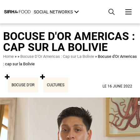
Skip
Cookies management panel
to
SOCIAL NETWORKS
main
content
BOCUSE D'OR AMERICAS :
CAP SUR LA BOLIVIE
Breadcrumb
Home
Bocuse D'Or Americas : Cap sur La Bolivie
Bocuse d'Or Americas
: cap sur la Bolivie
BOCUSE D'OR
CULTURES
LE 16 JUNE 2022