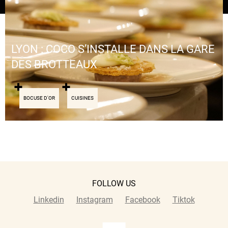
LYON : COCO S’INSTALLE DANS LA GARE
DES BROTTEAUX
BOCUSE D'OR
CUISINES
FOLLOW US
Linkedin
Instagram
Facebook
Tiktok