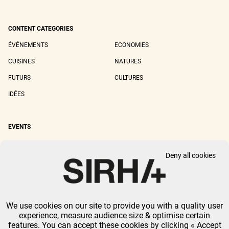
CONTENT CATEGORIES
ÉVÉNEMENTS
ECONOMIES
CUISINES
NATURES
FUTURS
CULTURES
IDÉES
EVENTS
SIRHA LYON
SIRHA EUROPAIN
Deny all cookies
SIRHA BOCUSE D'OR
SIRHA WORLD PASTRY CUP
SIRHA OMNIVORE
We use cookies on our site to provide you with a quality user
LEGAL NOTICE
PRIVACY POLICY
GTU
-
COOKIES MANAGEMENT
experience, measure audience size & optimise certain
GL EVENTS ALL RIGHTS RESERVED.
features. You can accept these cookies by clicking « Accept