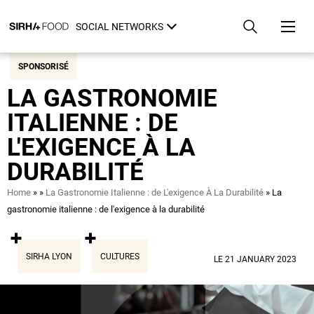
Skip
Cookies management panel
to
SOCIAL NETWORKS
main
content
SPONSORISÉ
LA GASTRONOMIE
ITALIENNE : DE
L'EXIGENCE À LA
DURABILITÉ
Breadcrumb
Home
La Gastronomie Italienne : de L'exigence À La Durabilité
La
gastronomie italienne : de l'exigence à la durabilité
SIRHA LYON
CULTURES
LE 21 JANUARY 2023