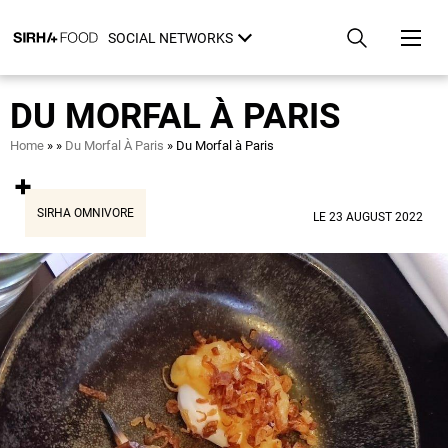
Skip
Cookies management panel
to
SOCIAL NETWORKS
main
content
DU MORFAL À PARIS
Breadcrumb
Home
Du Morfal À Paris
Du Morfal à Paris
SIRHA OMNIVORE
LE 23 AUGUST 2022