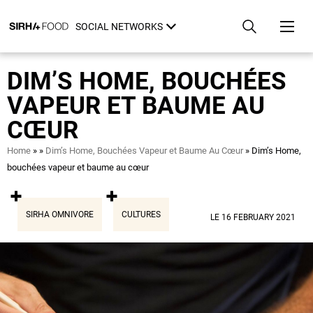
Skip
Cookies management panel
to
SOCIAL NETWORKS
main
content
DIM’S HOME, BOUCHÉES
VAPEUR ET BAUME AU
CŒUR
Breadcrumb
Home
Dim’s Home, Bouchées Vapeur et Baume Au Cœur
Dim’s Home,
bouchées vapeur et baume au cœur
SIRHA OMNIVORE
CULTURES
LE 16 FEBRUARY 2021