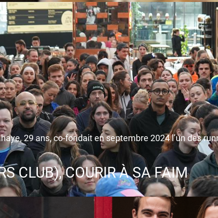
ye, 29 ans, co-fondait en septembre 2024 l’un des runnin
 CLUB), COURIR À SA FAIM