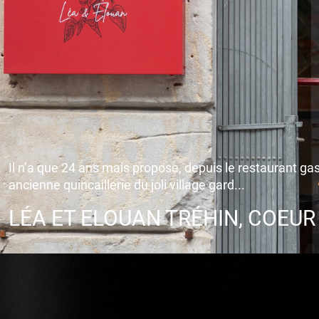
Il n’a que 24 ans mais propose, depuis le restaurant g
ancienne quincaillerie du joli village gard...
LÉA ET ELOUAN TRÉHIN, COEUR