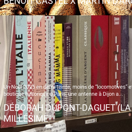
BENOIT CASTEL X MARTIN D'
Un Noël 2025 en demi-teinte, moins de “locomotives” e
boutique historique à Paris, une antenne à Dijon a...
DÉBORAH DUPONT-DAGUET (LA L
MILLÉSIME"