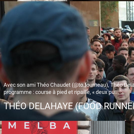
Avec son ami Théo Chaudet (@to.fourneau), Théo Delaha
programme : course à pied et ripaille, « deux pu...
THÉO DELAHAYE (FOOD RUNNERS