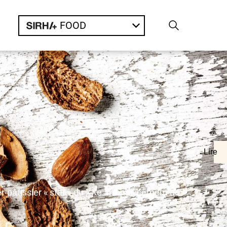
FOOD
Lire
ger-pâtissier « star » du XXe arrondissement de