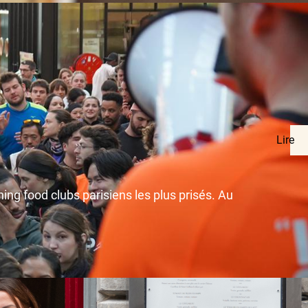
Lire
g food clubs parisiens les plus prisés. Au