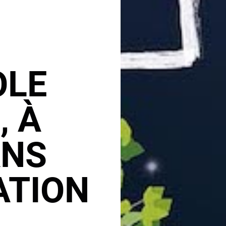
OLE
, À
ANS
ATION