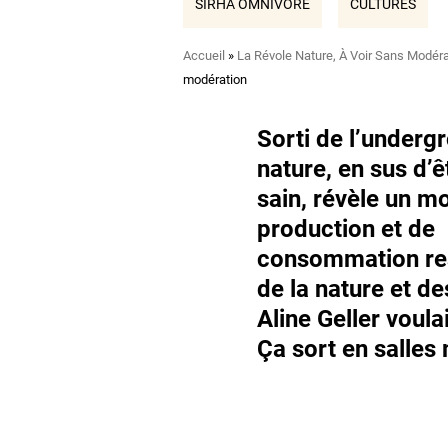
SIRHA OMNIVORE
CULTURES
Fil
Accueil
La Révole Nature, À Voir Sans Modéra
d'Ariane
modération
Sorti de l’undergr
nature, en sus d’ê
sain, révèle un m
production et de
consommation re
de la nature et 
Aline Geller voula
Ça sort en salles