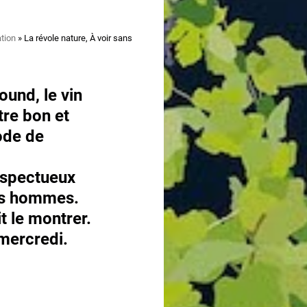
tion
La révole nature, À voir sans
ound, le vin
tre bon et
ode de
spectueux
des hommes.
it le montrer.
 mercredi.